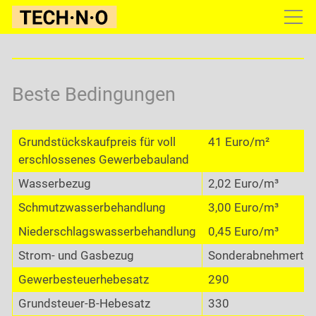
Gewerbepark
Konditionen
Beste Bedingungen
Übersicht
Förderung
Grundstückskaufpreis für voll
41 Euro/m²
erschlossenes Gewerbebauland
Gewerbesteuerrechner
Wasserbezug
2,02 Euro/m³
Infoservice
Schmutzwasserbehandlung
3,00 Euro/m³
Kontakt
Niederschlagswasserbehandlung
0,45 Euro/m³
Strom- und Gasbezug
Sonderabnehmertari
Gewerbesteuerhebesatz
290
Grundsteuer-B-Hebesatz
330