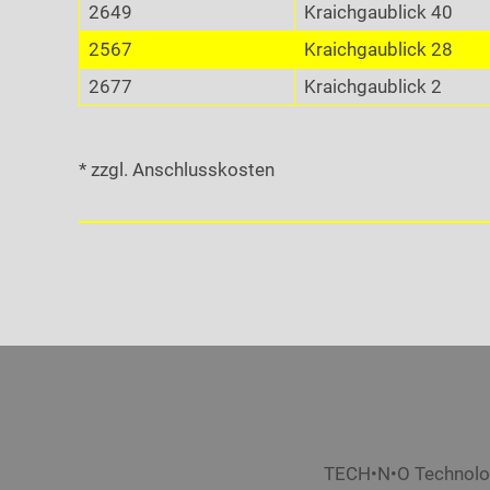
2649
Kraichgaublick 40
2567
Kraichgaublick 28
2677
Kraichgaublick 2
* zzgl. Anschlusskosten
TECH•N•O Technolog