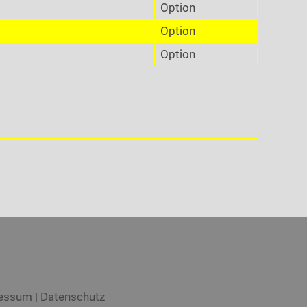
Option
Option
Option
essum
|
Datenschutz