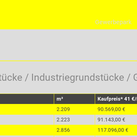
Gewerbepark
cke / Industriegrundstücke /
m²
Kaufpreis* 41 €
2.209
90.569,00 €
2.223
91.143,00 €
2.856
117.096,00 €