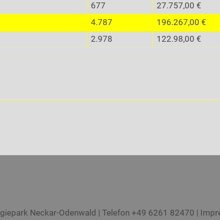
677
27.757,00 €
4.787
196.267,00 €
2.978
122.98,00 €
iepark Neckar-Odenwald | Telefon +49 6261 82470 |
Impr