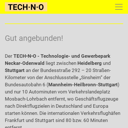
Gewerbepark
Konzept
Gut angebunden!
Lage
Anfahrt
Der
TECH•N•O - Technologie- und Gewerbepark
Umgebung
Neckar-Odenwald
liegt zwischen
Heidelberg
und
Stuttgart
an der Bundesstraße 292 – 20 Straßen-
Grundstücke
Kilometer von der Anschlussstelle „Sinsheim“ der
Infrastruktur
Bundesautobahn 6 (
Mannheim-Heilbronn-Stuttgart
)
Galerie
und nur 10 Autominuten vom Verkehrslandeplatz
Mosbach-Lohrbach entfernt, wo Geschäftsflugzeuge
Firmen
nach Direktflugzielen in Deutschland und Europa
Konditionen
starten können. Die internationalen Verkehrsflughäfen
Frankfurt und Stuttgart sind 80 bzw. 60 Minuten
Infoservice
entfernt.