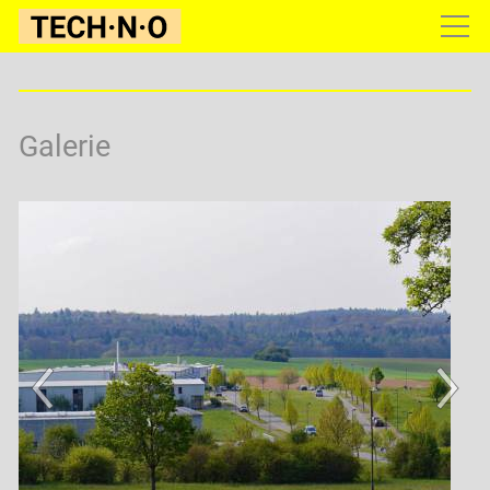
Gewerbepark
Konzept
Galerie
Lage
Grundstücke
Infrastruktur
Galerie
Firmen
Konditionen
Infoservice
Kontakt