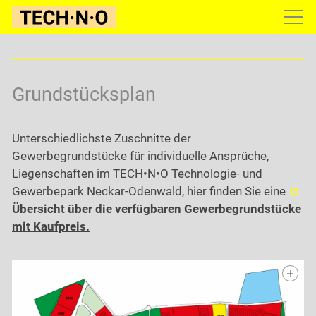
Gewerbepark
Konzept
Grundstücksplan
Lage
Grundstücke
Unterschiedlichste Zuschnitte der
Grundstücksplan
Gewerbegrundstücke für individuelle Ansprüche,
Liegenschaften im TECH•N•O Technologie- und
Bau-Infos
Gewerbepark Neckar-Odenwald, hier finden Sie eine
Angebote
Übersicht über die verfügbaren Gewerbegrundstücke
Infrastruktur
mit Kaufpreis.
Galerie
Firmen
Konditionen