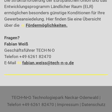
Die Strukturförderung der Europäischen Union und das
Entwicklungsprogramm Ländlicher Raum (ELR)
ermöglichen besonders günstige Konditionen für Ihre
Gewerbeansiedelung. Hier finden Sie eine Übersicht
über die
Fördermöglichkeiten.
Fragen?
Fabian Weiß
Geschäftsführer TECH·N·O
Telefon +49 6261 82470
E-Mail
f
b
n
w
ss
t
ch-n-
d
TECH•N•O Technologiepark Neckar-Odenwald |
Telefon +49 6261 82470 |
Impressum
|
Datenschutz